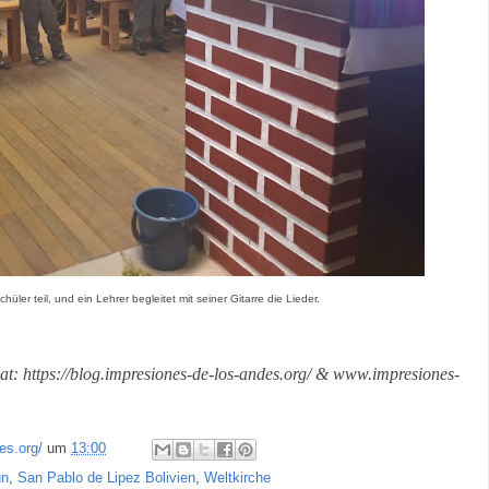
ler teil, und ein Lehrer begleitet mit seiner Gitarre die Lieder.
ok at: https://blog.impresiones-de-los-andes.org/ & www.impresiones-
es.org/
um
13:00
un
,
San Pablo de Lipez Bolivien
,
Weltkirche