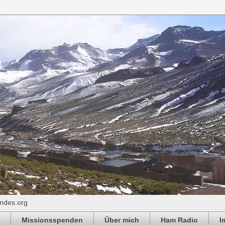
ndes.org
Missionsspenden
Über mich
Ham Radio
I