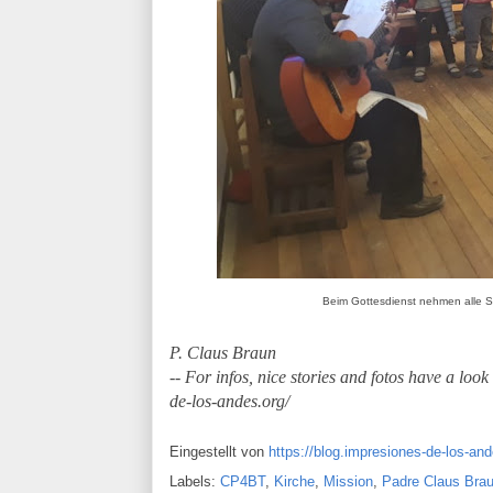
Beim Gottesdienst nehmen alle Schü
P. Claus Braun
-- For infos, nice stories and fotos have a lo
de-los-andes.org/
Eingestellt von
https://blog.impresiones-de-los-and
Labels:
CP4BT
,
Kirche
,
Mission
,
Padre Claus Bra