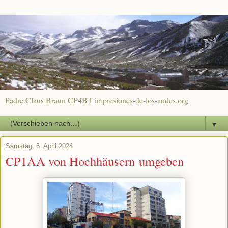
Padre Claus Braun CP4BT impresiones-de-los-andes.org
▼
Samstag, 6. April 2024
CP1AA von Hochhäusern umgeben